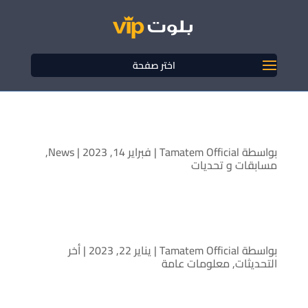
اختر صفحة
مرحباً بكم في الدوري الخاص!
بواسطة
Tamatem Official
|
فبراير 14, 2023
|
News
,
مسابقات و تحديات
أهم 10 مواصفات للاعب بلوت
المحترف!
بواسطة
Tamatem Official
|
يناير 22, 2023
|
أخر
التحديثات
,
معلومات عامة
بتاريخ 14/1/2020 وقعت شركة لايك كارد أكبر منصة
للبطاقات مسبقة الدفع مذكرة تفاهم مع شركة